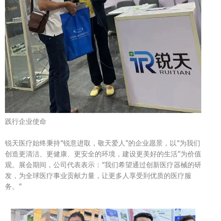
践行企业使命
锐天医疗始终秉持
“
锐意进取，敬天爱人
”
的企业愿景，以
“
为我们
创造更清洁、更健康、更安全的环境，建设更美好的生活
”
为价值
观。展会期间，公司代表表示：
“
我们希望通过创新医疗器械的研
发，为全球医疗事业贡献力量，让更多人享受到优质的医疗服
务。
”