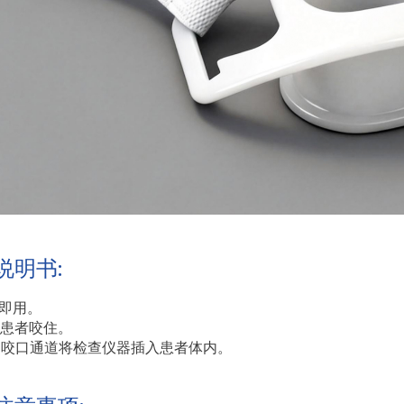
说明书:
封即用。
导患者咬住。
过咬口通道将检查仪器插入患者体内。