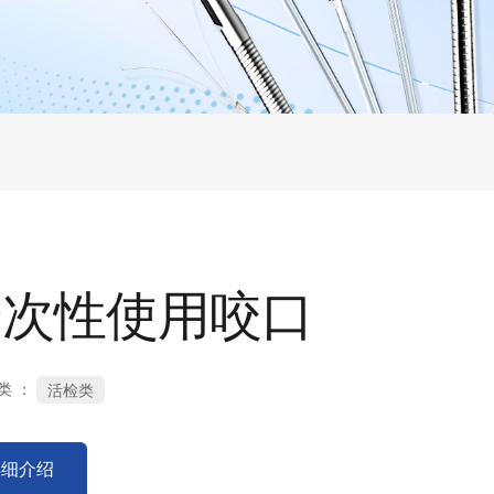
一次性使用咬口
类 ：
活检类
详细介绍