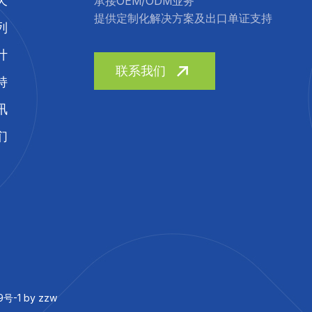
天
承接OEM/ODM业务
提供定制化解决方案及出口单证支持
列
计
联系我们
持
讯
们
号-1 by
zzw