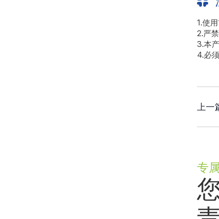
1.使
2.严
3.
4.必
上一
专